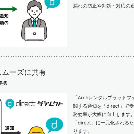
漏れの防止や判断・対応の
スムーズに共有
連携
「Archレンタルプラット
関する通知を「direct」
務効率が大幅に向上します
「direct」に一元化され
ります。