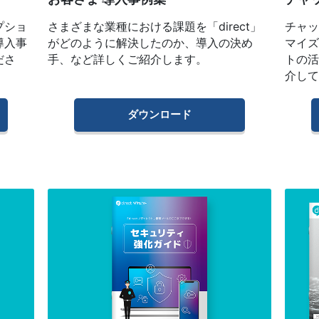
プショ
さまざまな業種における課題を「direct」
チャ
導入事
がどのように解決したのか、導入の決め
マイ
ださ
手、など詳しくご紹介します。
トの
介し
ダウンロード