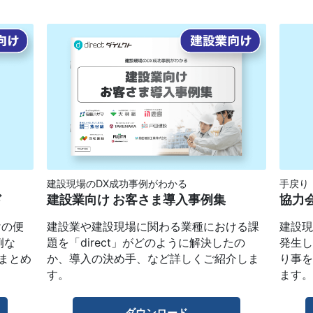
建設現場のDX成功事例がわかる
手戻り
ド
建設業向け お客さま導入事例集
協力
けの便
建設業や建設現場に関わる業種における課
建設
例な
題を「direct」がどのように解決したの
発生
まとめ
か、導入の決め手、など詳しくご紹介しま
り事を
す。
ます
ダウンロード