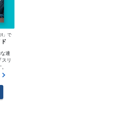
ct」で
イド
的な連
『スリ
す。