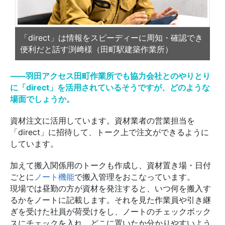
「direct」は情報をスピーディーに周知・確認でき
便利だと話す渕﨑様（田町駅建築作業所）
⸺羽田アクセス田町作業所でも協力会社とのやりとり
に「direct」を活用されているそうですが、どのような
場面でしょうか。
資材注文に活用しています。資材業者の営業担当を
「direct」に招待して、トーク上で注文ができるように
しています。
加えて搬入関係用のトークも作成し、資材置き場・日付
ごとに
ノート機能
で搬入管理をおこなっています。
現場では昼勤の方が資材を発注すると、いつ何を搬入す
るかをノートに記載します。それを見た作業員や引き継
ぎを受けた社員が荷受けをし、ノートのチェックボック
スにチェックを入れ、どこに置いたか分かりやすいよう