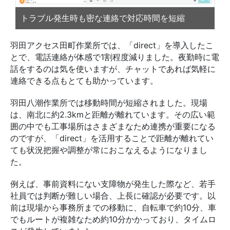
トラブル発生時も密な連絡で対応時間を短縮
羽田アクセス田町作業所では、「direct」を導入したこ
とで、電話連絡が体感で1割程度減りました。夜勤時に電
話をするのは気を使いますが、チャットであれば気軽に
連絡できる点もとても助かっています。
羽田八潮作業所では移動時間が短縮されました。現場
は、南北に約2.3kmと距離が離れています。その広い範
囲の中でも工事場所はさまざまなため連携が重要になる
のですが、「direct」を活用することで距離が離れてい
ても状況把握や調整が常におこなえるようになりまし
た。
例えば、事前資料にない支障物が発生した際など、若手
社員では判断が難しい場合、上長に確認が必要です。以
前は現場から事務所までの移動に、自転車で約10分、車
でもルートが複雑なため約10分かかっており、タイムロ