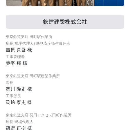
鉄建建設株式会社
東京鉄道支店 田町駅作業所
所長(現場代理人) 統括安全衛生責任者
吉原 真吾 様
工事管理者
赤平 翔 様
東京鉄道支店 田町駅建築作業所
次長
瀬川 隆史 様
工事係長
渕﨑 泰史 様
東京鉄道支店 羽田アクセス田町作業所
所長 現場代理人
篠野 正樹 様