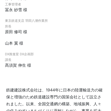
工事管理者
冨永 紗雪 様
東京鉄道支店 羽田八潮作業所
所長
原田 修司 様
山本 翼 様
DX推進室 DX企画部
課長
髙須賀 伸生 様
鉄建建設株式会社は、1944年に日本の陸運輸送力の確
保と増強のため鉄道建設専門の国策会社として設立さ
れました。以来、全国交通網の構築、地域振興、人々
の住みやすいまちづくりに貢献しながら、事業を拡大