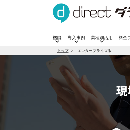
機能
導入事例
業種別活用
料金
トップ
エンタープライズ版