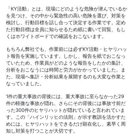
「KY活動」とは、現場にどのような危険が潜んでいるか
を見つけ、その中から緊急性の高い危険を選び、対策を
検討し、行動目標を話し合って決定する作業です。定め
た行動目標は全員に知らせるため紙に書いて回覧、もし
くはホワイトボードでの確認をおこないます。
もちろん弊社でも、作業前には必ずKY活動・ヒヤリハッ
ト報告を実施しています。しかし、報告を紙でおこなっ
ていたため、作業員がどのような報告をしたかの集計、
分析をおこなうには時間と労力がかかっていました。ま
た、現場へ集計・分析結果を展開するのも大変な作業と
なっていました。
1件の重大事故の背後には、重大事故に至らなかった29
件の軽微な事故が隠れ、さらにその背後には事故寸前だ
った300件のヒヤリハットが隠れていると言われていま
す。この「ハインリッヒの法則」が示す教訓を活かすた
めには、ヒヤリハットをできるだけ顕在化し、素早く周
知し対策を打つことが大切です。